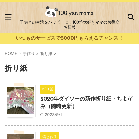
子供との生活をハッピーに！100均大好きママのお役立
ち情報
いつものサービスで5000円もらえるチャンス！
HOME
>
手作り
>
折り紙
>
折り紙
折り紙
2020年ダイソーの新作折り紙・ちよが
み（随時更新）
2023/9/1
箱とお皿