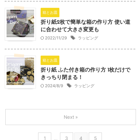
箱とお皿
折り紙2枚で簡単な箱の作り方 使い道
に合わせて大きさ変更も
2022/11/29
ラッピング
箱とお皿
折り紙 ふた付き箱の作り方 1枚だけで
きっちり閉まる！
2024/8/9
ラッピング
Next »
1
…
3
4
5