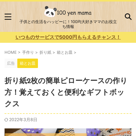
子供との生活をハッピーに！100均大好きママのお役立
ち情報
いつものサービスで5000円もらえるチャンス！
HOME
>
手作り
>
折り紙
>
箱とお皿
>
広告
箱とお皿
折り紙2枚の簡単ピローケースの作り
方！覚えておくと便利なギフトボッ
クス
2022年3月8日