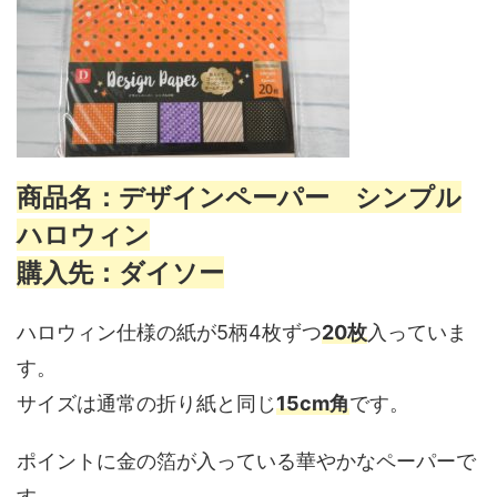
商品名：デザインペーパー シンプル
ハロウィン
購入先：ダイソー
ハロウィン仕様の紙が5柄4枚ずつ
20枚
入っていま
す。
サイズは通常の折り紙と同じ
15cm角
です。
ポイントに金の箔が入っている華やかなペーパーで
す。