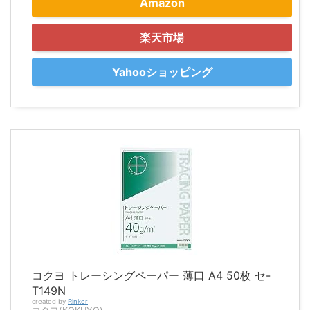
Amazon
楽天市場
Yahooショッピング
コクヨ トレーシングペーパー 薄口 A4 50枚 セ-
T149N
created by
Rinker