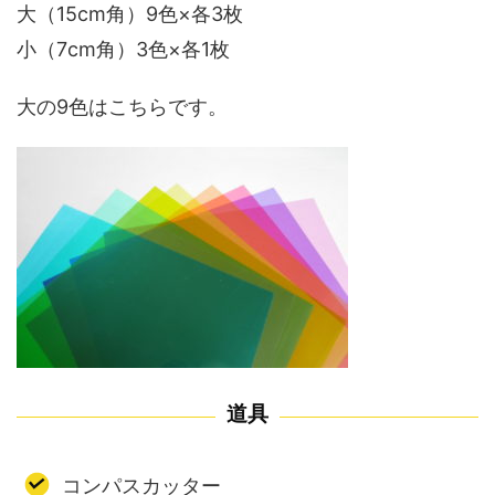
大（15cm角）9色×各3枚
小（7cm角）3色×各1枚
大の9色はこちらです。
道具
コンパスカッター